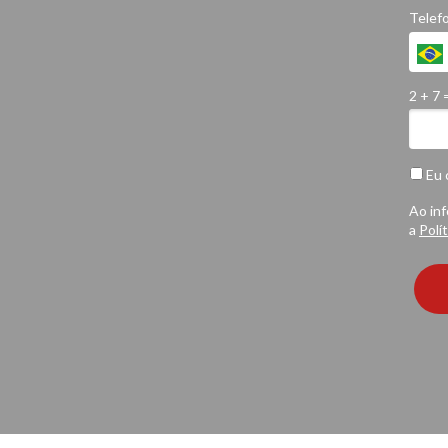
Telef
2 + 7 
Eu 
Ao in
a
Polí