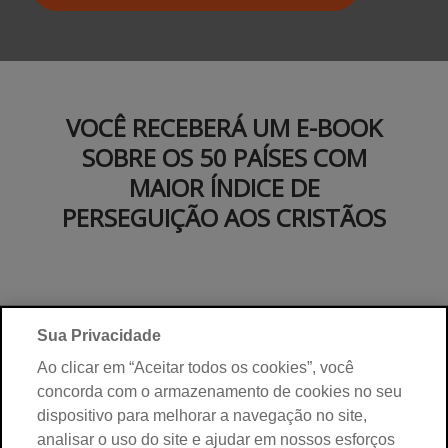
VOCÊ RECEBERÁ UM E-BOOK
SOBRE OS 50 PAÍSES COM
MAIOR ÍNDICE DE
PERSEGUIÇÃO AOS CRISTÃOS
Sua Privacidade
Ao clicar em “Aceitar todos os cookies”, você
concorda com o armazenamento de cookies no seu
SEJA UM PARCEIRO DA
dispositivo para melhorar a navegação no site,
analisar o uso do site e ajudar em nossos esforços